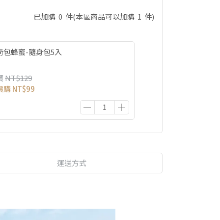
已加購
0
件
(本區商品可以加購
1
件)
荷包蜂蜜-隨身包5入
價
NT$129
價購
NT$99
運送方式