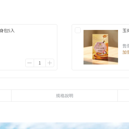
身包5入
玉
售
加
規格說明