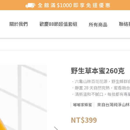
關於我們
歡慶88節超值套組
聯絡
所有商品
野生草本蜜260克
．六龜山林百花花源，野生蜂群
．靜置 28 天自然完熟，蜜香融
．清新溫和不膩口，每批都有專
來自台灣純淨山林
嘟嘟家蜂蜜
NT$399