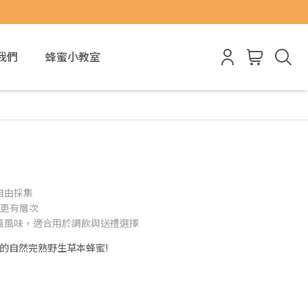
我們
蜂蜜小教室
自由採集
合更有層次
屬風味，適合用於調飲與送禮選擇
的自然完熟野生草本蜂蜜!