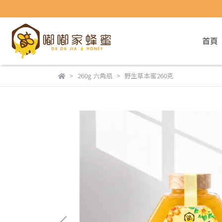
首頁
260g 六角瓶
野生草本蜜260克