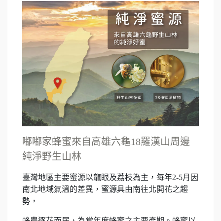
嘟嘟家蜂蜜來自高雄六龜18羅漢山周邊
純淨野生山林
臺灣地區主要蜜源以龍眼及荔枝為主，每年2-5月因
南北地域氣溫的差異，蜜源具由南往北開花之趨
勢，
蜂農逐花而居，為當年度蜂蜜之主要產期。蜂蜜以