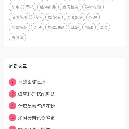
花蜜
野花
蜂蜜結晶
真假蜂蜜
破壁花粉
蒲鹽花粉
花粉
蜂花粉
冷凍乾燥
料理
蜂蜜搭配
吃法
蜂蜜甜點
孕婦
懷孕
健康
胃潰瘍
最新文章
1
台灣蜜源產地
2
蜂蜜料理搭配吃法
3
什麼是破壁蜂花粉
4
如何分辨真假蜂蜜