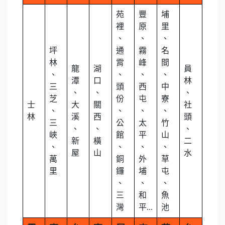
苑
豐
埔
裡
原
里
、
、
、
坪
通
霧
名
林
霄
峰
間
龍
湖
員
、
、
、
、
潭
口
林
三
頭
西
中
、
、
、
芝
份
屯
寮
士
大
關
社
、
、
、
、
林
溪
西
頭
三
公
太
竹
、
、
、
峽
館
平
山
新
橫
二
、
、
、
、
屋
山
水
萬
銅
外
草
里
鑼
埔
屯
、
、
、
三
和
魚
灣
平...
池