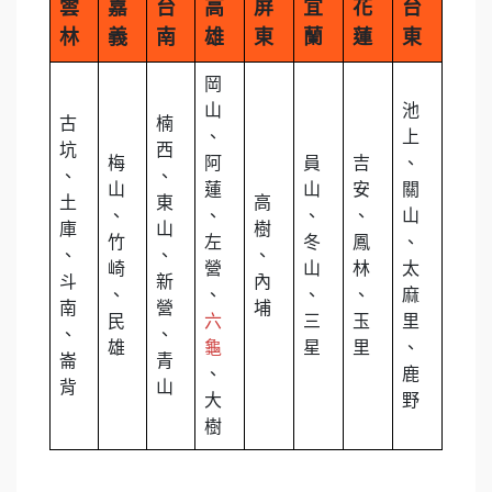
雲
嘉
台
高
屏
宜
花
台
林
義
南
雄
東
蘭
蓮
東
岡
山
池
古
楠
、
上
坑
西
梅
阿
員
吉
、
、
、
山
蓮
山
安
關
土
東
高
、
、
、
、
山
庫
山
樹
竹
左
冬
鳳
、
、
、
、
崎
營
山
林
太
斗
新
內
、
、
、
、
麻
南
營
埔
民
六
三
玉
里
、
、
雄
龜
星
里
、
崙
青
、
鹿
背
山
大
野
樹