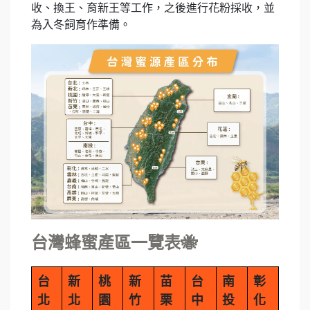
收、換王、育新王等工作，之後進行花粉採收，並
為入冬飼育作準備。
台灣蜂蜜產區一覽表🐝
台
新
桃
新
苗
台
南
彰
北
北
園
竹
栗
中
投
化