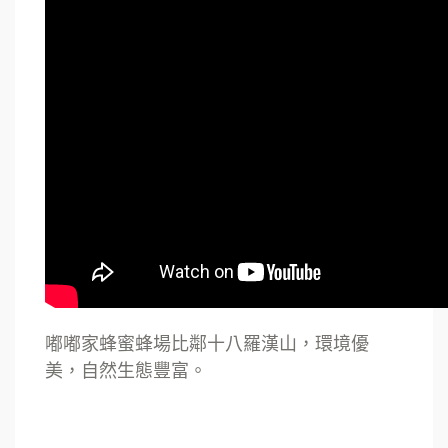
嘟嘟家蜂蜜蜂場比鄰十八羅漢山，環境優
美，自然生態豐富。