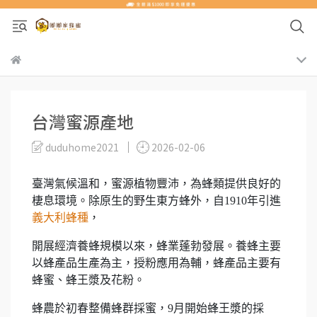
台灣蜜源產地
duduhome2021
2026-02-06
臺灣氣候溫和，蜜源植物豐沛，為蜂類提供良好的
棲息環境。除原生的野生東方蜂外，自1910年引進
義大利蜂種
，
開展經濟養蜂規模以來，蜂業蓬勃發展。養蜂主要
以蜂產品生產為主，授粉應用為輔，蜂產品主要有
蜂蜜、蜂王漿及花粉。
蜂農於初春整備蜂群採蜜，9月開始蜂王漿的採